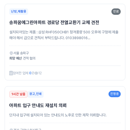
난방,재활용
만료
송파꿈에그린아파트 경로당 전열교환기 교체 견전
설치되어있는 제품 : 삼성 RHF050CHB1 정격풍량 500 오후에 구청에 제출
해야 해서 급으로 견적서 부탁드립니다. 0103898016...
서울 송파구
희망 예산
견적 협의
참여한 업체
0
곳
12
광고,인쇄
진행중
1시간 남음
아파트 입구 안내도 재설치 의뢰
단지내 입구에 설치되어 있는 안내도의 노후로 인한 제작 의뢰합니다.