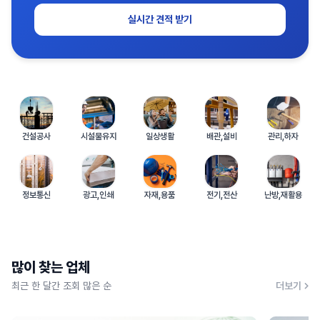
실시간 견적 받기
건설공사
시설물유지
일상생활
배관,설비
관리,하자
정보통신
광고,인쇄
자재,용품
전기,전산
난방,재활용
많이 찾는 업체
최근 한 달간 조회 많은 순
더보기