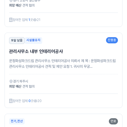
경기 고양시 일산동구
희망 예산
견적 협의
참여한 업체
1
곳
21
시설물유지
진행중
9일 남음
관리사무소 내부 인테리어공사
운정화성파크드림 관리사무소 인테리어공사 의뢰서 제 목 : 운정화성파크드림
관리사무소 인테리어공사 견적 및 제안 요청 1. 귀사의 무궁...
경기 파주시
희망 예산
견적 협의
참여한 업체
0
곳
20
전기,전산
만료