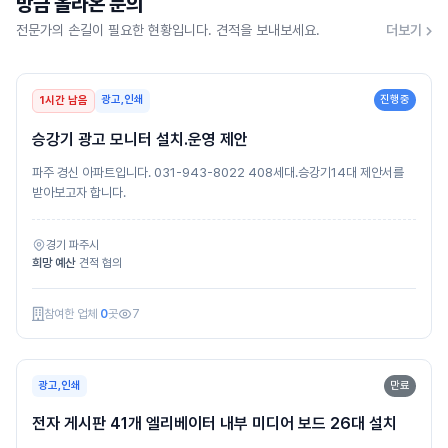
방금 올라온 문의
전문가의 손길이 필요한 현황입니다. 견적을 보내보세요.
더보기
광고,인쇄
진행중
1시간 남음
승강기 광고 모니터 설치.운영 제안
파주 경신 아파트입니다. 031-943-8022 408세대.승강기14대 제안서를
받아보고자 합니다.
경기 파주시
희망 예산
견적 협의
참여한 업체
0
곳
7
광고,인쇄
만료
전자 게시판 41개 엘리베이터 내부 미디어 보드 26대 설치