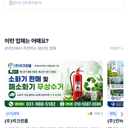
참여한 업체
2
곳
20
이런 업체는 어때요?
관리인에서 추천하는 엄선된 업체
더보기
1
2
관리,하자
5
|
리뷰 2
관리,하자
(주)리크린폼
(주)인하