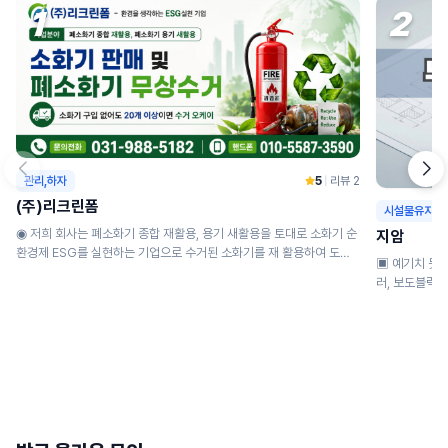
1
2
관리,하자
5
|
리뷰 2
(주)리크린폼
시설물유지
◉ 저희 회사는 폐소화기 종합 재활용, 용기 새활용을 토대로 소화기 순
지암
환경제 ESG를 실현하는 기업으로 수거된 소화기를 재 활용하여 도로
▣ 예기치 못한 사고, 
안전...
러, 보도블럭 