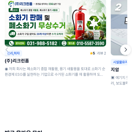
1
2
관리,하자
5
|
리뷰 2
(주)리크린폼
시설물유지
◉ 저희 회사는 폐소화기 종합 재활용, 용기 새활용을 토대로 소화기 순
지암
환경제 ESG를 실현하는 기업으로 수거된 소화기를 재 활용하여 도로
▣ 예기치 못한 사고, 
안전...
러, 보도블럭 