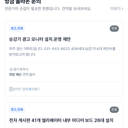
방금 올라온 문의
전문가의 손길이 필요한 현황입니다. 견적을 보내보세요.
더보기
광고,인쇄
만료
승강기 광고 모니터 설치.운영 제안
파주 경신 아파트입니다. 031-943-8022 408세대.승강기14대 제안서를
받아보고자 합니다.
경기 파주시
희망 예산
견적 협의
참여한 업체
0
곳
7
광고,인쇄
만료
전자 게시판 41개 엘리베이터 내부 미디어 보드 26대 설치