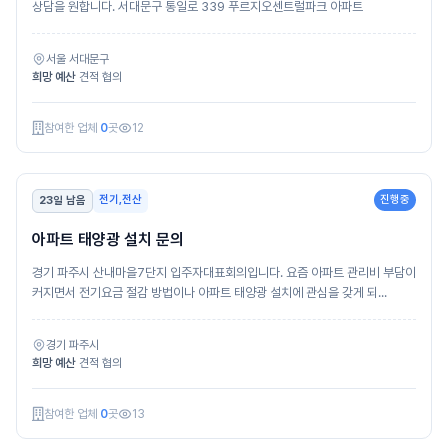
상담을 원합니다. 서대문구 통일로 339 푸르지오센트럴파크 아파트
서울 서대문구
희망 예산
견적 협의
참여한 업체
0
곳
12
전기,전산
진행중
23일 남음
아파트 태양광 설치 문의
경기 파주시 산내마을7단지 입주자대표회의입니다. 요즘 아파트 관리비 부담이
커지면서 전기요금 절감 방법이나 아파트 태양광 설치에 관심을 갖게 되...
경기 파주시
희망 예산
견적 협의
참여한 업체
0
곳
13