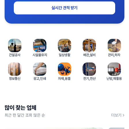
실시간 견적 받기
건설공사
시설물유지
일상생활
배관,설비
관리,하자
정보통신
광고,인쇄
자재,용품
전기,전산
난방,재활용
많이 찾는 업체
최근 한 달간 조회 많은 순
더보기