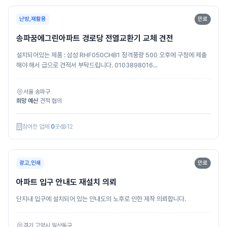
난방,재활용
만료
송파꿈에그린아파트 경로당 전열교환기 교체 견전
설치되어있는 제품 : 삼성 RHF050CHB1 정격풍량 500 오후에 구청에 제출
해야 해서 급으로 견적서 부탁드립니다. 0103898016...
서울 송파구
희망 예산
견적 협의
참여한 업체
0
곳
12
광고,인쇄
만료
아파트 입구 안내도 재설치 의뢰
단지내 입구에 설치되어 있는 안내도의 노후로 인한 제작 의뢰합니다.
경기 고양시 일산동구