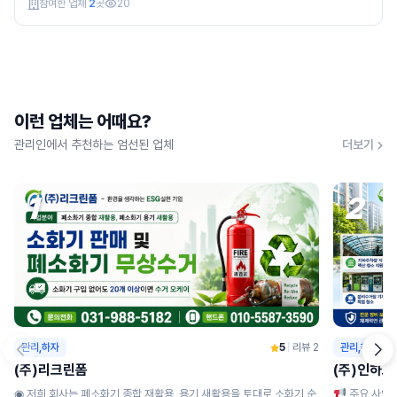
참여한 업체
2
곳
20
이런 업체는 어때요?
관리인에서 추천하는 엄선된 업체
더보기
1
2
관리,하자
5
|
리뷰 2
관리,하자
(주)리크린폼
(주)인하
◉ 저희 회사는 폐소화기 종합 재활용, 용기 새활용을 토대로 소화기 순
주요 사업 분야 ◉ 주거 단지 위생 관리 : 아파트, 빌라 등 주거 시설