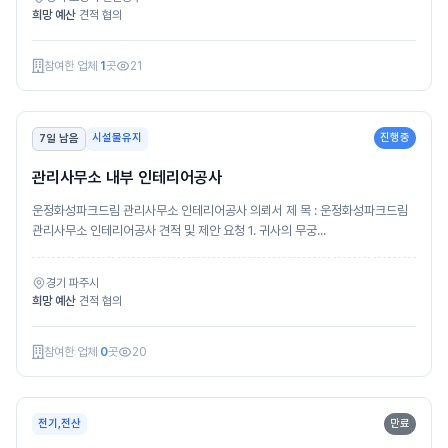
희망 예산
견적 협의
참여한 업체
1
곳
21
시설물유지
진행중
7일 남음
관리사무소 내부 인테리어공사
운정화성파크드림 관리사무소 인테리어공사 의뢰서 제 목 : 운정화성파크드림
관리사무소 인테리어공사 견적 및 제안 요청 1. 귀사의 무궁...
경기 파주시
희망 예산
견적 협의
참여한 업체
0
곳
20
전기,전산
만료