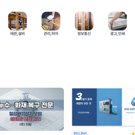
03
/
06
배관,설비
관리,하자
정보통신
광고,인쇄
3
전기,전산