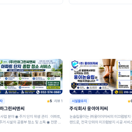
3
시설물유지
하자
5
|
리뷰 1
주식회사 웅이아저씨
인하그린씨앤씨
논슬립웅이는 ㈜웅이아저씨의 미끄럼방지 
랜드로, 전국 단위의 미끄럼방지 시공 서비
주거 시설의 공용부 청소 및 소독 ◉ 전문 방
하고 있는 미끄럼
 : 해충 방제 ...