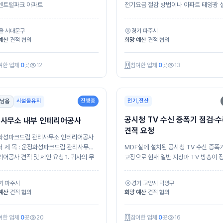
센트럴파크 아파트
전기요금 절감 방법이나 아파트 태양광 
관심을 갖게 되...
울 서대문구
경기 파주시
예산
견적 협의
희망 예산
견적 협의
여한 업체
0
곳
12
참여한 업체
0
곳
13
시설물유지
진행중
전기,전산
 남음
공시청 TV 수신 증폭기 점검·
사무소 내부 인테리어공사
견적 요청
화성파크드림 관리사무소 인테리어공사
 관리사무소
MDF실에 설치된 공시청 TV 수신 증폭
공사 견적 및 제안 요청 1. 귀사의 무
고장으로 현재 일반 지상파 TV 방송이 
으로 수신되지 않고 있습니다. 현장 방문
해 ...
기 파주시
경기 고양시 덕양구
예산
견적 협의
희망 예산
견적 협의
여한 업체
0
곳
20
참여한 업체
0
곳
16