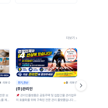
더보기
4
5
0
|
리뷰 0
전기,전산
0
|
리뷰 0
자재,용품
(주)관리인
(주)태양유통
전문 브
관리인플랫폼은 공동주택 및 집합건물 관리업무
◉ 안녕하세요. 우리 
스를 제공
의 효율화를 위해 구축된 전문 관리 플랫폼입니다.
파주, 김포, 인천서
방지 솔루션 기업입니다. 학...
전국 관리사무소와 시설관리인을 대상으로 4,0...
물에 정기적으로 물품을