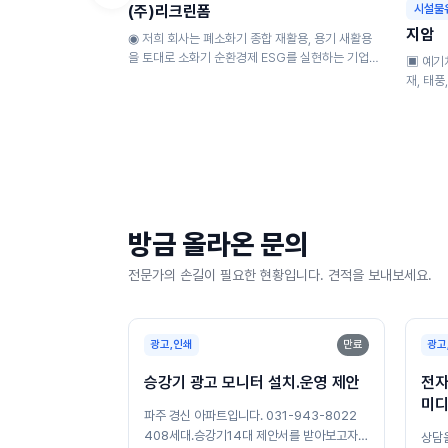
시설물
(주)리크린폼
지암
◉ 저희 회사는 폐소화기 종합 재활용, 용기 새활용
을 토대로 소화기 순환경제 ESG를 실현하는 기업으
▣ 예기치
로 수거된 소화기를 재 활용하여 도로안전...
재, 태풍
기준에 맞
방금 올라온 문의
전문가의 손길이 필요한 현황입니다. 견적을 보내보세요.
광고,인쇄
만료
광고
승강기 광고 모니터 설치.운영 제안
전자
미디
파주 경신 아파트입니다. 031-943-8022
408세대.승강기14대 제안서를 받아보고자
상담을 원