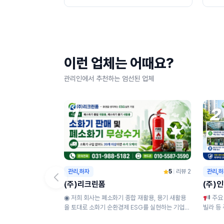
이런 업체는 어때요?
관리인에서 추천하는 엄선된 업체
1
2
관리,하자
5
|
리뷰 2
관리,
(주)리크린폼
(주)
◉ 저희 회사는 폐소화기 종합 재활용, 용기 새활용
주요 사업 분야 ◉ 주거 단지 위생 관리 : 아파트,
을 토대로 소화기 순환경제 ESG를 실현하는 기업으
빌라 등 
로 수거된 소화기를 재 활용하여 도로안전...
역 및 소독