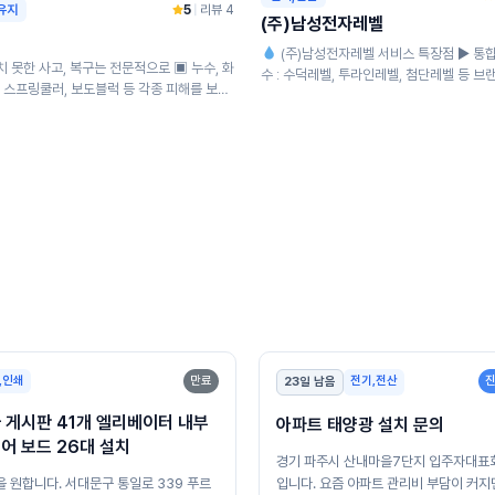
유지
5
|
리뷰 4
(주)남성전자레벨
(주)남성전자레벨 서비스 특장점 ▶ 통
 못한 사고, 복구는 전문적으로 ▣ 누수, 화
수 : 수덕레벨, 투라인레벨, 첨단레벨 등 브
, 스프링쿨러, 보도블럭 등 각종 피해를 보험
관없이 기계실/전기실 판넬 일체 점검 ...
춰 신속하고 정확하...
,인쇄
만료
전기,전산
23일 남음
 게시판 41개 엘리베이터 내부
아파트 태양광 설치 문의
어 보드 26대 설치
경기 파주시 산내마을7단지 입주자대표
합니다. 서대문구 통일로 339 푸르
입니다. 요즘 아파트 관리비 부담이 커지