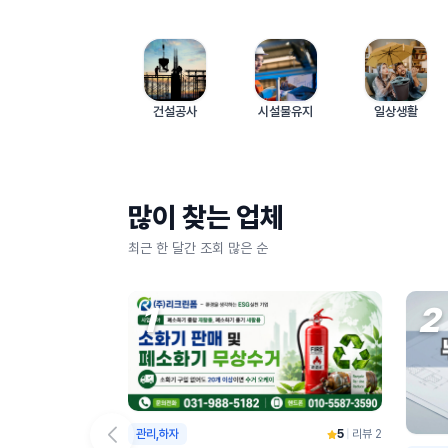
건설공사
시설물유지
일상생활
많이 찾는 업체
최근 한 달간 조회 많은 순
1
2
관리,하자
5
|
리뷰 2