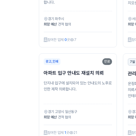
합니다.
지오
경기 파주시
서
희망 예산
견적 협의
희망 
참여한 업체
0
곳
7
참
광고,인쇄
만료
7일
아파트 입구 안내도 재설치 의뢰
관리
단지내 입구에 설치되어 있는 안내도의 노후로
운정
인한 제작 의뢰합니다.
의뢰서 제 목 : 운정화성파크드림
인테리어
궁...
경기 고양시 일산동구
경
희망 예산
견적 협의
희망 
참여한 업체
1
곳
21
참