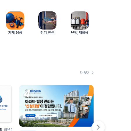
자재,용품
전기,전산
난방,재활용
더보기
4
5
정보통신
5
|
리뷰 1