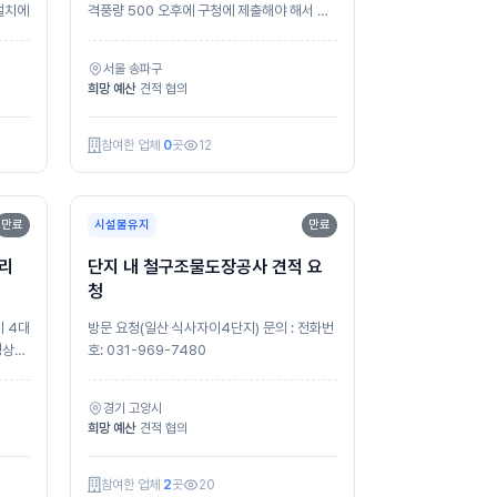
설치에
격풍량 500 오후에 구청에 제출해야 해서 급
으로 견적서 부탁드립니다. 0103898016...
서울 송파구
희망 예산
견적 협의
참여한 업체
0
곳
12
만료
시설물유지
만료
수리
단지 내 철구조물도장공사 견적 요
청
기 4대
방문 요청(일산 식사자이4단지) 문의 : 전화번
정상적
호: 031-969-7480
을 통
경기 고양시
희망 예산
견적 협의
참여한 업체
2
곳
20