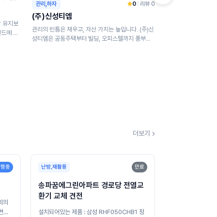
(주)청조정보통
관리,하자
0
|
리뷰 0
(주)신성티엠
아파트, 빌라 등 공동주택에 필수적인 통신 및 보
합 유지보
안 시스템의 설계, 시
관리의 빈틈은 채우고, 자산 가치는 높입니다. (주)신
랜드에 상
보안 시스템 : CCTV 
성티엠은 공동주택부터 빌딩, 오피스텔까지 풍부한
현장 경험을 보유한 종합 관리 전문 ...
더보기
진행중
난방,재활용
만료
송파꿈에그린아파트 경로당 전열교
환기 교체 견전
회의
면서
설치되어있는 제품 : 삼성 RHF050CHB1 정