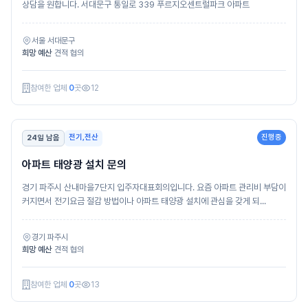
상담을 원합니다. 서대문구 통일로 339 푸르지오센트럴파크 아파트
서울 서대문구
희망 예산
견적 협의
참여한 업체
0
곳
12
전기,전산
진행중
24일 남음
아파트 태양광 설치 문의
경기 파주시 산내마을7단지 입주자대표회의입니다. 요즘 아파트 관리비 부담이
커지면서 전기요금 절감 방법이나 아파트 태양광 설치에 관심을 갖게 되...
경기 파주시
희망 예산
견적 협의
참여한 업체
0
곳
13