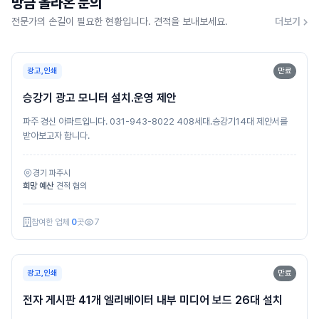
방금 올라온 문의
전문가의 손길이 필요한 현황입니다. 견적을 보내보세요.
더보기
광고,인쇄
만료
승강기 광고 모니터 설치.운영 제안
파주 경신 아파트입니다. 031-943-8022 408세대.승강기14대 제안서를
받아보고자 합니다.
경기 파주시
희망 예산
견적 협의
참여한 업체
0
곳
7
광고,인쇄
만료
전자 게시판 41개 엘리베이터 내부 미디어 보드 26대 설치