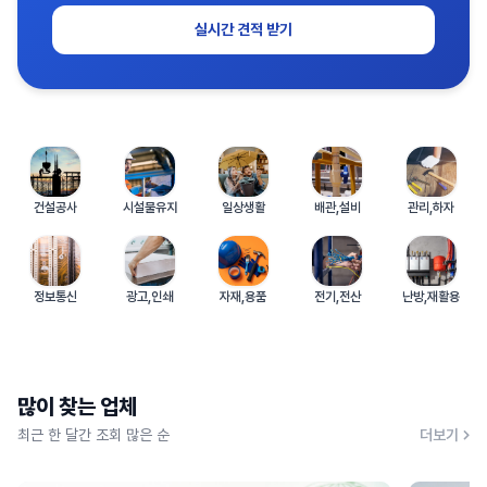
실시간 견적 받기
건설공사
시설물유지
일상생활
배관,설비
관리,하자
정보통신
광고,인쇄
자재,용품
전기,전산
난방,재활용
많이 찾는 업체
최근 한 달간 조회 많은 순
더보기