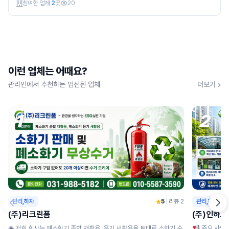
참여한 업체
2
곳
20
이런 업체는 어때요?
관리인에서 추천하는 엄선된 업체
더보기
1
2
관리,하자
5
|
리뷰 2
관리,하자
(주)리크린폼
(주)인하
◉ 저희 회사는 폐소화기 종합 재활용, 용기 새활용을 토대로 소화기 순
주요 사업 분야 ◉ 주거 단지 위생 관리 : 아파트, 빌라 등 주거 시설