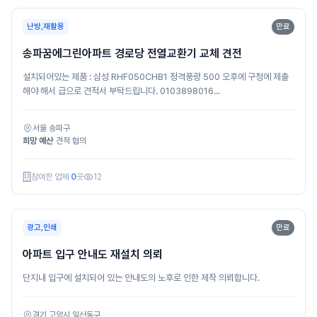
난방,재활용
만료
송파꿈에그린아파트 경로당 전열교환기 교체 견전
설치되어있는 제품 : 삼성 RHF050CHB1 정격풍량 500 오후에 구청에 제출
해야 해서 급으로 견적서 부탁드립니다. 0103898016...
서울 송파구
희망 예산
견적 협의
참여한 업체
0
곳
12
광고,인쇄
만료
아파트 입구 안내도 재설치 의뢰
단지내 입구에 설치되어 있는 안내도의 노후로 인한 제작 의뢰합니다.
경기 고양시 일산동구