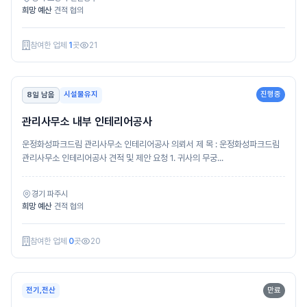
희망 예산
견적 협의
참여한 업체
1
곳
21
시설물유지
진행중
8일 남음
관리사무소 내부 인테리어공사
운정화성파크드림 관리사무소 인테리어공사 의뢰서 제 목 : 운정화성파크드림
관리사무소 인테리어공사 견적 및 제안 요청 1. 귀사의 무궁...
경기 파주시
희망 예산
견적 협의
참여한 업체
0
곳
20
전기,전산
만료