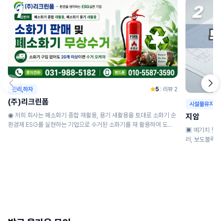
1
2
관리,하자
5
|
리뷰 2
(주)리크린폼
시설물유지
◉ 저희 회사는 폐소화기 종합 재활용, 용기 새활용을 토대로 소화기 순
지암
환경제 ESG를 실현하는 기업으로 수거된 소화기를 재 활용하여 도로
▣ 예기치 못한 사고, 
안전...
러, 보도블럭 