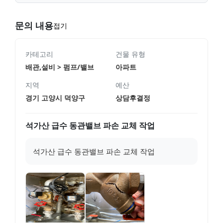
문의 내용
접기
카테고리
건물 유형
배관,설비 > 펌프/밸브
아파트
지역
예산
경기 고양시 덕양구
상담후결정
석가산 급수 동관밸브 파손 교체 작업
석가산 급수 동관밸브 파손 교체 작업