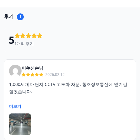
후기
1
5
1개의 후기
이쑤신손님
2026.02.12
1,000세대 대단지 CCTV 고도화 자문, 청조정보통신에 맡기길
잘했습니다.
우리 단지처럼 1,000세대가 넘는 대규모 단지는 CCTV 대수가
더보기
워낙 많아 효율적인 통합 관제와 끊김 없는 네트워크 설계가
필수입니다. 청조정보통신에 자문을 요청했는데, 대단지 공사
실적이 풍부한 업체답게 단지 내 사각지대 분석부터 최신
지능형 선별 관제 시스템 도입까지 매우 전문적인 제안을