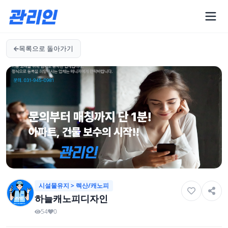
목록으로 돌아가기
시설물유지 > 렉산/캐노피
하늘캐노피디자인
54
0