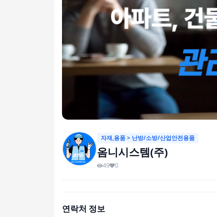
자재,용품 > 난방/소방/산업안전용품
옴니시스템(주)
49
0
연락처 정보