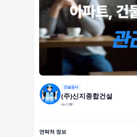
건설공사
(주)신지종합건설
43
1
연락처 정보