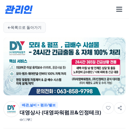
목록으로 돌아가기
배관,설비 > 펌프/밸브
대영상사 (대영파워펌프&인정테크)
53
2