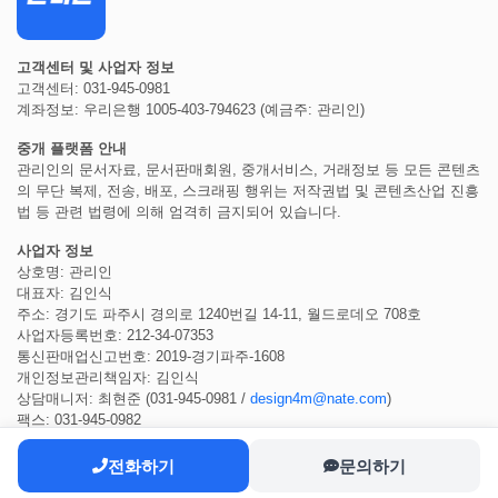
고객센터 및 사업자 정보
고객센터: 031-945-0981
계좌정보: 우리은행 1005-403-794623 (예금주: 관리인)
중개 플랫폼 안내
관리인의 문서자료, 문서판매회원, 중개서비스, 거래정보 등 모든 콘텐츠
의 무단 복제, 전송, 배포, 스크래핑 행위는 저작권법 및 콘텐츠산업 진흥
법 등 관련 법령에 의해 엄격히 금지되어 있습니다.
사업자 정보
상호명: 관리인
대표자: 김인식
주소: 경기도 파주시 경의로 1240번길 14-11, 월드로데오 708호
사업자등록번호: 212-34-07353
통신판매업신고번호: 2019-경기파주-1608
개인정보관리책임자: 김인식
상담매니저: 최현준 (031-945-0981 /
design4m@nate.com
)
팩스: 031-945-0982
전화하기
문의하기
COPYRIGHT ⓒ 2022
관리인
ALL RIGHTS RESERVED.