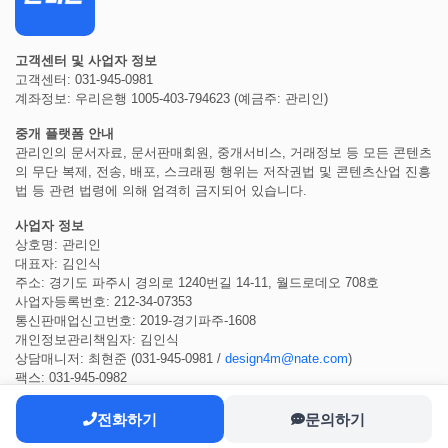
고객센터 및 사업자 정보
고객센터: 031-945-0981
계좌정보: 우리은행 1005-403-794623 (예금주: 관리인)
중개 플랫폼 안내
관리인의 문서자료, 문서판매회원, 중개서비스, 거래정보 등 모든 콘텐츠
의 무단 복제, 전송, 배포, 스크래핑 행위는 저작권법 및 콘텐츠산업 진흥
법 등 관련 법령에 의해 엄격히 금지되어 있습니다.
사업자 정보
상호명: 관리인
대표자: 김인식
주소: 경기도 파주시 경의로 1240번길 14-11, 월드로데오 708호
사업자등록번호: 212-34-07353
통신판매업신고번호: 2019-경기파주-1608
개인정보관리책임자: 김인식
상담매니저: 최현준 (031-945-0981 /
design4m@nate.com
)
팩스: 031-945-0982
전화하기
문의하기
COPYRIGHT ⓒ 2022
관리인
ALL RIGHTS RESERVED.