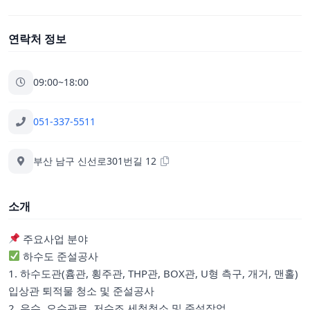
연락처 정보
09:00~18:00
051-337-5511
부산 남구 신선로301번길 12
소개
주요사업 분야
하수도 준설공사
1. 하수도관(흄관, 횡주관, THP관, BOX관, U형 측구, 개거, 맨홀)
입상관 퇴적물 청소 및 준설공사
2. 우수, 오수관로, 저수조 세척청소 및 준설작업