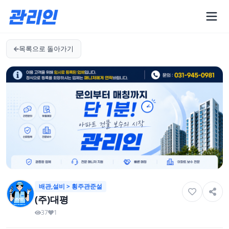
목록으로 돌아가기
배관,설비 > 횡주관준설
(주)대평
37
1