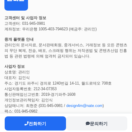
고객센터 및 사업자 정보
고객센터: 031-945-0981
계좌정보: 우리은행 1005-403-794623 (예금주: 관리인)
중개 플랫폼 안내
관리인의 문서자료, 문서판매회원, 중개서비스, 거래정보 등 모든 콘텐츠
의 무단 복제, 전송, 배포, 스크래핑 행위는 저작권법 및 콘텐츠산업 진흥
법 등 관련 법령에 의해 엄격히 금지되어 있습니다.
사업자 정보
상호명: 관리인
대표자: 김인식
주소: 경기도 파주시 경의로 1240번길 14-11, 월드로데오 708호
사업자등록번호: 212-34-07353
통신판매업신고번호: 2019-경기파주-1608
개인정보관리책임자: 김인식
상담매니저: 최현준 (031-945-0981 /
design4m@nate.com
)
팩스: 031-945-0982
전화하기
문의하기
COPYRIGHT ⓒ 2022
관리인
ALL RIGHTS RESERVED.