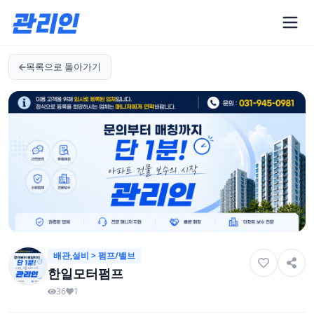
목록으로 돌아가기
배관,설비 > 펌프/밸브
한일모터펌프
36
1