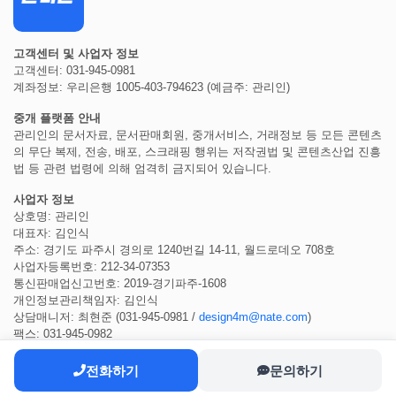
고객센터 및 사업자 정보
고객센터: 031-945-0981
계좌정보: 우리은행 1005-403-794623 (예금주: 관리인)
중개 플랫폼 안내
관리인의 문서자료, 문서판매회원, 중개서비스, 거래정보 등 모든 콘텐츠
의 무단 복제, 전송, 배포, 스크래핑 행위는 저작권법 및 콘텐츠산업 진흥
법 등 관련 법령에 의해 엄격히 금지되어 있습니다.
사업자 정보
상호명: 관리인
대표자: 김인식
주소: 경기도 파주시 경의로 1240번길 14-11, 월드로데오 708호
사업자등록번호: 212-34-07353
통신판매업신고번호: 2019-경기파주-1608
개인정보관리책임자: 김인식
상담매니저: 최현준 (031-945-0981 /
design4m@nate.com
)
팩스: 031-945-0982
전화하기
문의하기
COPYRIGHT ⓒ 2022
관리인
ALL RIGHTS RESERVED.