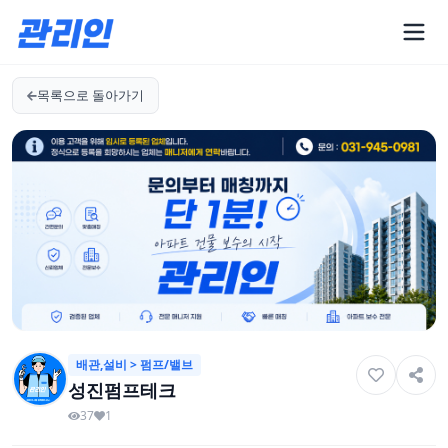
목록으로 돌아가기
배관,설비 > 펌프/밸브
성진펌프테크
37
1