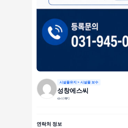
시설물유지 > 시설물 보수
성창에스씨
46
0
연락처 정보