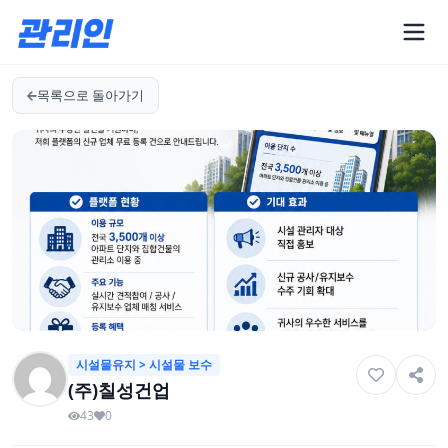
목록으로 돌아가기
시설물유지 > 시설물 보수
(주)칠성건업
43
0