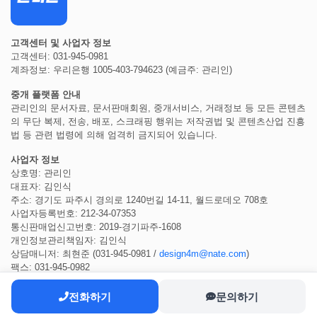
고객센터 및 사업자 정보
고객센터: 031-945-0981
계좌정보: 우리은행 1005-403-794623 (예금주: 관리인)
중개 플랫폼 안내
관리인의 문서자료, 문서판매회원, 중개서비스, 거래정보 등 모든 콘텐츠
의 무단 복제, 전송, 배포, 스크래핑 행위는 저작권법 및 콘텐츠산업 진흥
법 등 관련 법령에 의해 엄격히 금지되어 있습니다.
사업자 정보
상호명: 관리인
대표자: 김인식
주소: 경기도 파주시 경의로 1240번길 14-11, 월드로데오 708호
사업자등록번호: 212-34-07353
통신판매업신고번호: 2019-경기파주-1608
개인정보관리책임자: 김인식
상담매니저: 최현준 (031-945-0981 /
design4m@nate.com
)
팩스: 031-945-0982
전화하기
문의하기
COPYRIGHT ⓒ 2022
관리인
ALL RIGHTS RESERVED.