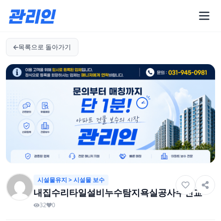
목록으로 돌아가기
시설물유지 > 시설물 보수
내집수리타일설비누수탐지욕실공사수전교
32
0