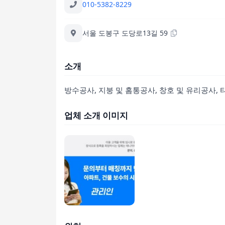
010-5382-8229
서울 도봉구 도당로13길 59
소개
방수공사, 지붕 및 홈통공사, 창호 및 유리공사,
업체 소개 이미지