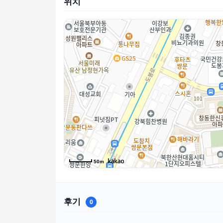
위치
50m
후기
0