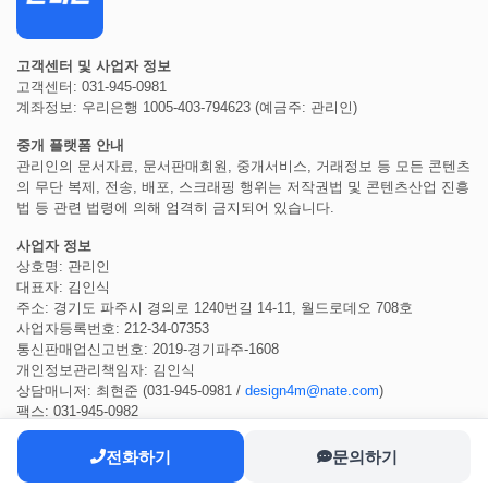
고객센터 및 사업자 정보
고객센터: 031-945-0981
계좌정보: 우리은행 1005-403-794623 (예금주: 관리인)
중개 플랫폼 안내
관리인의 문서자료, 문서판매회원, 중개서비스, 거래정보 등 모든 콘텐츠
의 무단 복제, 전송, 배포, 스크래핑 행위는 저작권법 및 콘텐츠산업 진흥
법 등 관련 법령에 의해 엄격히 금지되어 있습니다.
사업자 정보
상호명: 관리인
대표자: 김인식
주소: 경기도 파주시 경의로 1240번길 14-11, 월드로데오 708호
사업자등록번호: 212-34-07353
통신판매업신고번호: 2019-경기파주-1608
개인정보관리책임자: 김인식
상담매니저: 최현준 (031-945-0981 /
design4m@nate.com
)
팩스: 031-945-0982
전화하기
문의하기
COPYRIGHT ⓒ 2022
관리인
ALL RIGHTS RESERVED.